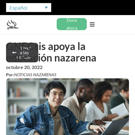
Español
Dona
ahora
GNECsis apoya la
Volver
a las
educación nazarena
noticias
octubre 20, 2022
Por:
NOTICIAS NAZARENAS