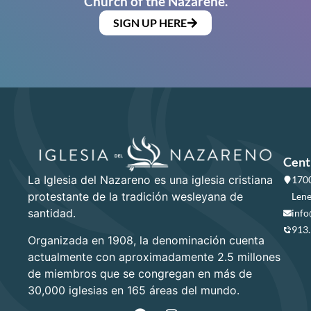
Church of the Nazarene.
SIGN UP HERE
Cent
La Iglesia del Nazareno es una iglesia cristiana
1700
protestante de la tradición wesleyana de
Lene
santidad.
info
913
Organizada en 1908, la denominación cuenta
actualmente con aproximadamente 2.5 millones
de miembros que se congregan en más de
30,000 iglesias en 165 áreas del mundo.