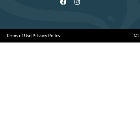
Terms of Use
|
Privacy Policy
©20