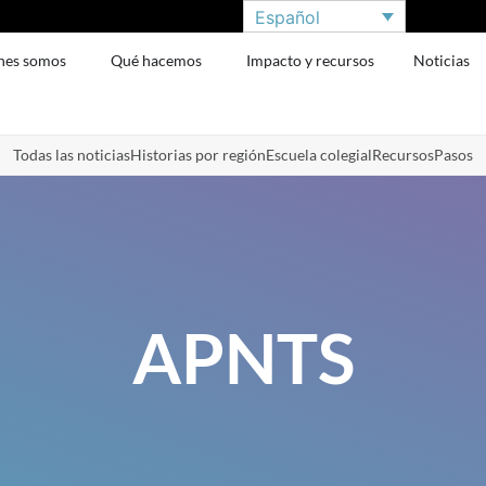
Español
nes somos
Qué hacemos
Impacto y recursos
Noticias
Todas las noticias
Historias por región
Escuela colegial
Recursos
Pasos
APNTS