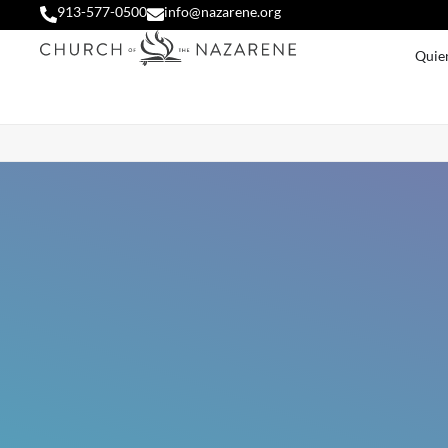
913-577-0500
info@nazarene.org
Quie