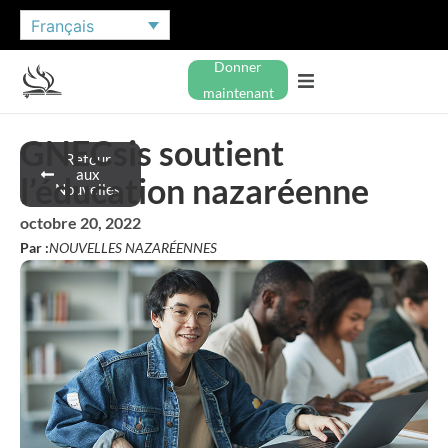
Français
Donner
maintenant
GNECsis soutient
Retour
aux
l’éducation nazaréenne
Nouvelles
octobre 20, 2022
Par :
NOUVELLES NAZARÉENNES