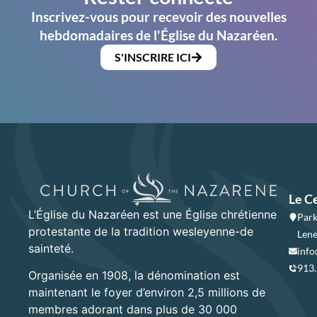
Inscrivez-vous pour recevoir des nouvelles
hebdomadaires de l'Église du Nazaréen.
S'INSCRIRE ICI
Le C
L’Église du Nazaréen est une Église chrétienne
Park
protestante de la tradition wesleyenne-de
Lene
sainteté.
info
913
Organisée en 1908, la dénomination est
maintenant le foyer d’environ 2,5 millions de
membres adorant dans plus de 30 000