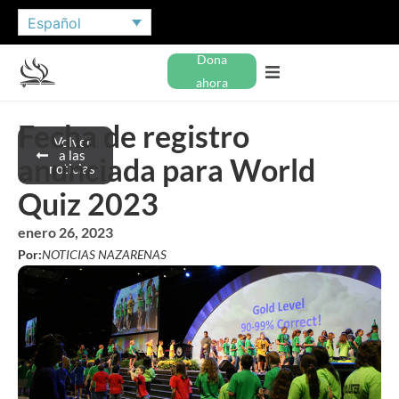
Español
Dona
ahora
Fecha de registro
Volver
a las
anunciada para World
noticias
Quiz 2023
enero 26, 2023
Por:
NOTICIAS NAZARENAS