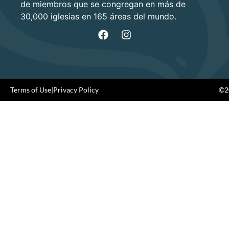
de miembros que se congregan en más de
30,000 iglesias en 165 áreas del mundo.
Terms of Use
|
Privacy Policy
©20