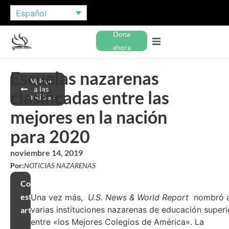
Español
Dona
ahora
Escuelas nazarenas
Volver
a las
clasificadas entre las
noticias
mejores en la nación
para 2020
noviembre 14, 2019
Por:
NOTICIAS NAZARENAS
Compartir
este
Una vez más,
U.S. News & World Report
nombró 
varias instituciones nazarenas de educación superi
artículo
entre «los Mejores Colegios de América». La