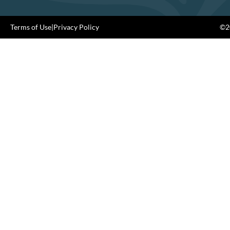
Terms of Use
|
Privacy Policy
©20