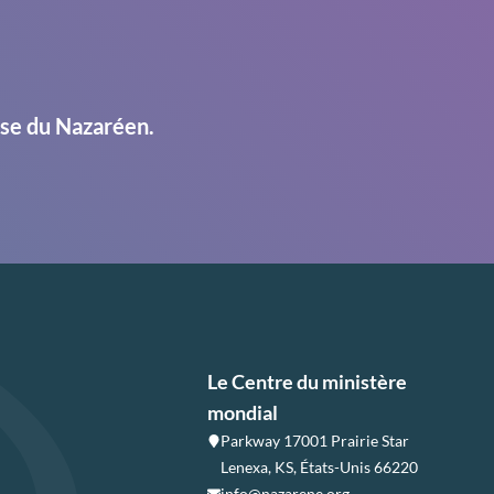
ise du Nazaréen.
Le Centre du ministère
mondial
Parkway 17001 Prairie Star
Lenexa, KS, États-Unis 66220
info@nazarene.org