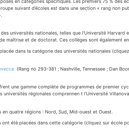
osés en catégories spécifiques. Les premiers 75 % des é
roupe suivant d’écoles est dans une section « rang non publ
.
des universités nationales, telles que l’Université Harvard
de maîtrise et de doctorat. Ces collèges sont également en
lacée dans la catégorie des universités nationales (cliquez
evecca
(Rang no 293-381 ; Nashville, Tennessee ; Dan Boon
offrent une gamme complète de programmes de premier cycl
niversités régionales comprennen t l’Université Villanova, la
 en quatre régions : Nord, Sud, Mid-ouest et Ouest.
 ont été placées dans cette catégorie (cliquez sur école p