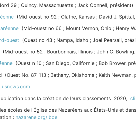
rd 29 ; Quincy, Massachusetts ; Jack Connell, président)
réenne
(Mid-ouest no 92 ; Olathe, Kansas ; David J. Spittal,
zaréenne
(Mid-ouest no 66 ; Mount Vernon, Ohio ; Henry W. 
rd-ouest
(Ouest no 43 ; Nampa, Idaho ; Joel Pearsall, prés
(Mid-ouest no 52 ; Bourbonnais, Illinois ; John C. Bowling,
réenne
(Ouest n 10 ; San Diego, Californie ; Bob Brower, pré
 (Ouest No. 87-113 ; Bethany, Oklahoma ; Keith Newman, p
e
usnews.com
.
publication dans la création de leurs classements 2020,
cl
les écoles de l’Église des Nazaréens aux États-Unis et dans
ation :
nazarene.org/iboe
.