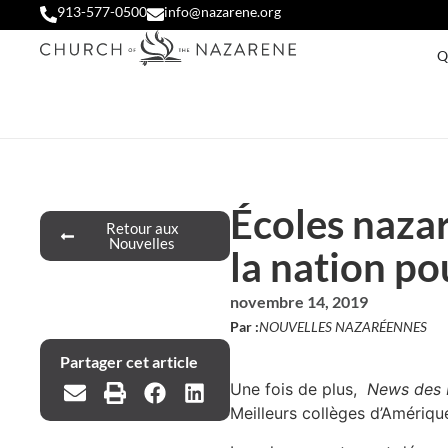
913-577-0500
info@nazarene.org
Q
Écoles nazar
Retour aux
Nouvelles
la nation p
novembre 14, 2019
Par :
NOUVELLES NAZARÉENNES
Partager cet article
Une fois de plus,
News des É
Meilleurs collèges d’Amériqu