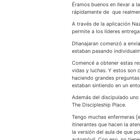
Éramos buenos en llevar a l
rápidamente de que realment
A través de la aplicación Na
permite a los líderes entreg
Dhanajaran comenzó a enviar 
estaban pasando individual
Comencé a obtener estas res
vidas y luchas. Y estos son 
haciendo grandes preguntas.
estaban sintiendo en un ent
Además del discipulado uno a
The Discipleship Place.
Tengo muchas enfermeras [en 
itinerantes que hacen la at
la versión del aula de que 
automóvil. Con eso, no tien