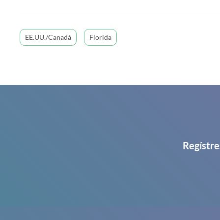
EE.UU./Canadá
Florida
Regístre