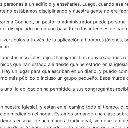
as personas a un edificio y enseñarles. Luego, cuando esa 
e no estábamos disciplinando y nuestra gente no era fabri
zarena Connect, un pastor o administrador puede personaliz
ar el discipulado uno a uno basado en los intereses de cada
versículos a través de la aplicación a hombres jóvenes, a
mente.
puestas increíbles, dijo Dhanajaran. Las conversaciones re
chicos que han estado allí desde que he estado en la iglesi
 Hay un lugar para que escriban en un diario, y puedo com
orno más público o incluso un grupo pequeño. Esos muros 
 uno, la aplicación ha permitido a sus congregantes recibi
nuestra iglesia], y están en el camino todo el tiempo, di
ención médica en el hogar. Estamos armando una clase sobr
podemos enseñar de una manera tradicional, sino que tambi
en que decir, ‘Quiero aprender esto, pero tengo que estar