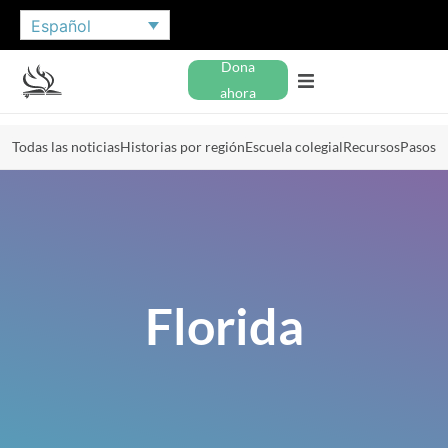
Español
Dona
ahora
Todas las noticias
Historias por región
Escuela colegial
Recursos
Pasos
Florida