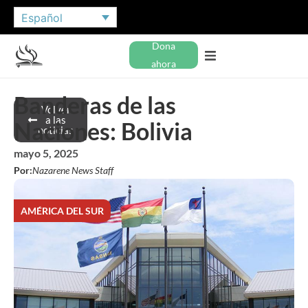
Español
Dona
ahora
Banderas de las
Volver
a las
Naciones: Bolivia
noticias
mayo 5, 2025
Por:
Nazarene News Staff
AMÉRICA DEL SUR