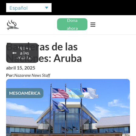
Español
Dona
ahora
Banderas de las
Volver
a las
Naciones: Aruba
noticias
abril 15, 2025
Por:
Nazarene News Staff
MESOAMÉRICA