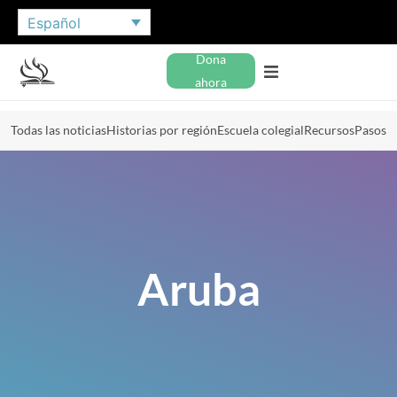
Español
Dona
ahora
Todas las noticias
Historias por región
Escuela colegial
Recursos
Pasos
Aruba