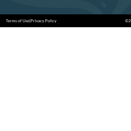
Terms of Use
|
Privacy Policy
©20