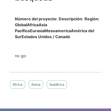
Número del proyecto:
Descripción:
Región:
GlobalAfricaAsia
PacíficoEurasiaMesoamericaAmérica del
SurEstados Unidos / Canadá
no go:
África
Kenia
Sudáfrica