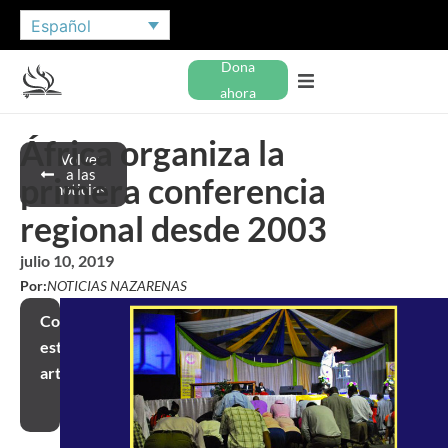
Español
Dona
ahora
África organiza la
Volver
a las
primera conferencia
noticias
regional desde 2003
julio 10, 2019
Por:
NOTICIAS NAZARENAS
Compartir
este
artículo