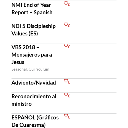
NMI End of Year
0
Report – Spanish
NDI 5 Discipleship
0
Values (ES)
VBS 2018 –
0
Mensajeros para
Jesus
Seasonal, Curriculum
Adviento/Navidad
0
Reconocimiento al
0
ministro
ESPAÑOL (Gráficos
0
De Cuaresma)