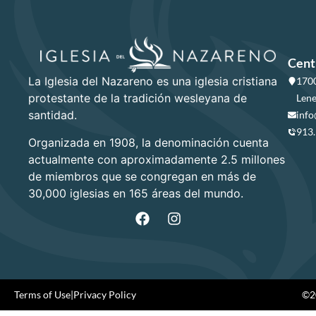
Cent
La Iglesia del Nazareno es una iglesia cristiana
1700
protestante de la tradición wesleyana de
Lene
santidad.
info
913
Organizada en 1908, la denominación cuenta
actualmente con aproximadamente 2.5 millones
de miembros que se congregan en más de
30,000 iglesias en 165 áreas del mundo.
Terms of Use
|
Privacy Policy
©20