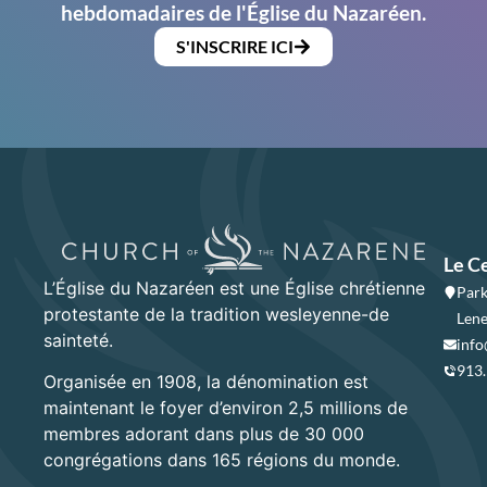
hebdomadaires de l'Église du Nazaréen.
S'INSCRIRE ICI
Le C
L’Église du Nazaréen est une Église chrétienne
Park
protestante de la tradition wesleyenne-de
Lene
sainteté.
info
913
Organisée en 1908, la dénomination est
maintenant le foyer d’environ 2,5 millions de
membres adorant dans plus de 30 000
congrégations dans 165 régions du monde.