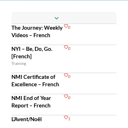
The Journey: Weekly
0
Videos – French
NYI – Be, Do, Go.
0
[French]
Training
NMI Certificate of
0
Excellence – French
NMI End of Year
0
Report – French
L’Avent/Noël
1