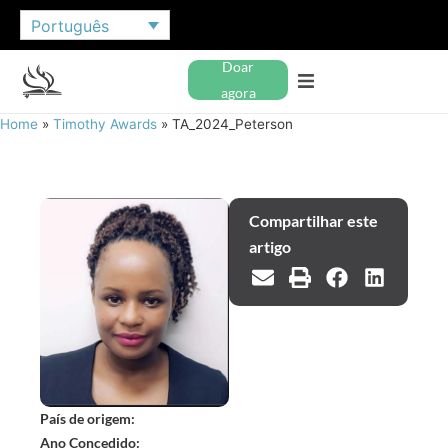
Português
Doar
agora
Home
»
Timothy Awards
»
TA_2024_Peterson
Compartilhar este
artigo
País de origem:
Ano Concedido: