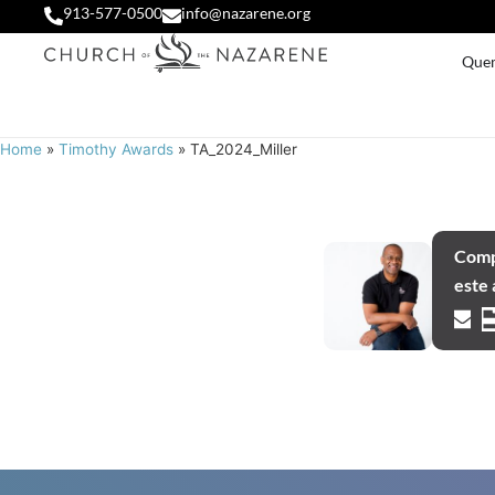
913-577-0500
info@nazarene.org
Que
Home
»
Timothy Awards
»
TA_2024_Miller
Comp
este 