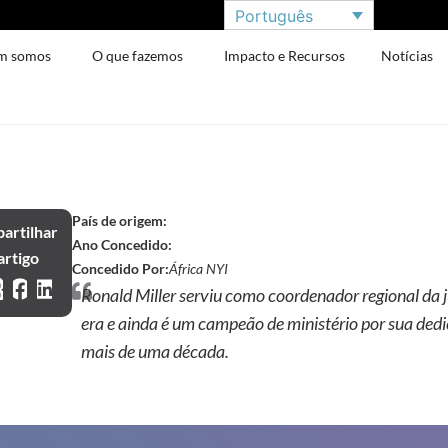
Português
m somos
O que fazemos
Impacto e Recursos
Notícias
País de origem:
artilhar
Ano Concedido:
artigo
Concedido Por:
África NYI
Ronald Miller serviu como coordenador regional da 
era e ainda é um campeão de ministério por sua ded
mais de uma década.