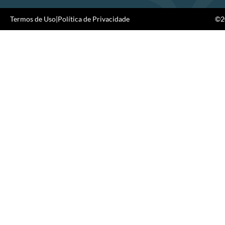
Termos de Uso
|
Política de Privacidade
©20