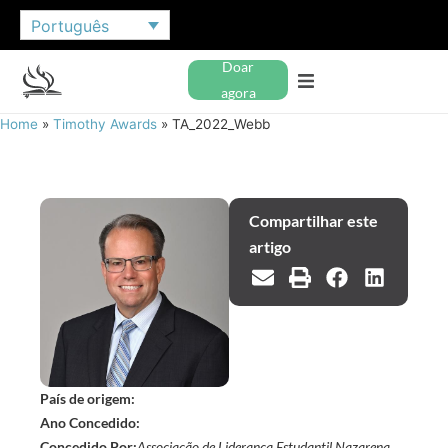
Português
Doar
agora
Home
»
Timothy Awards
»
TA_2022_Webb
Compartilhar este
artigo
País de origem:
Ano Concedido:
Concedido Por:
Associação de Liderança Estudantil Nazarena