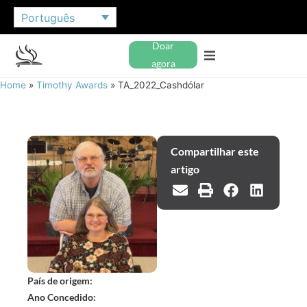
Português
Doar
agora
Home
»
Timothy Awards
»
TA_2022_Cashdólar
Compartilhar este
artigo
País de origem:
Ano Concedido: