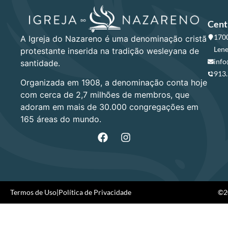
Cent
1700
A Igreja do Nazareno é uma denominação cristã
Lene
protestante inserida na tradição wesleyana de
info
santidade.
913
Organizada em 1908, a denominação conta hoje
com cerca de 2,7 milhões de membros, que
adoram em mais de 30.000 congregações em
165 áreas do mundo.
Termos de Uso
|
Política de Privacidade
©20