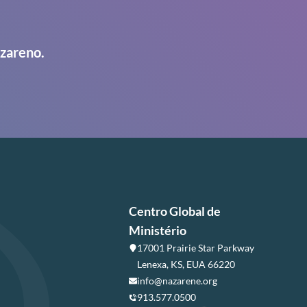
azareno.
Centro Global de
Ministério
17001 Prairie Star Parkway
Lenexa, KS, EUA 66220
info@nazarene.org
913.577.0500