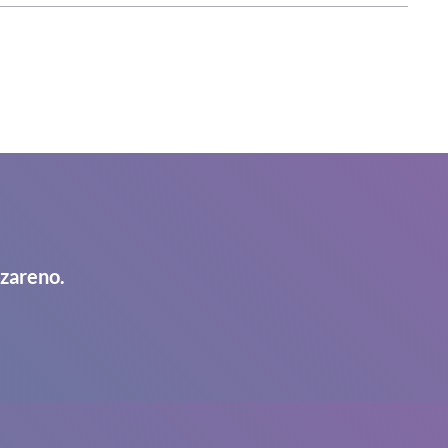
azareno.