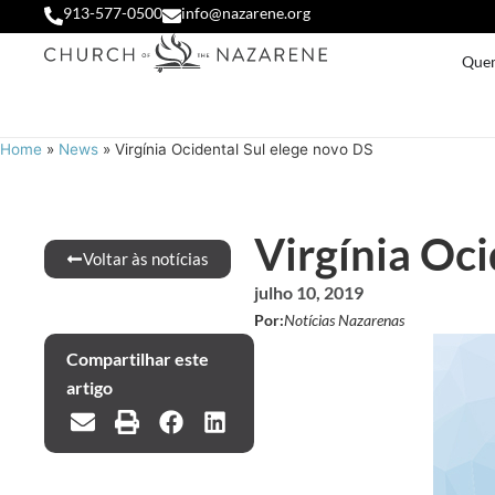
913-577-0500
info@nazarene.org
Que
Home
»
News
»
Virgínia Ocidental Sul elege novo DS
Virgínia Oci
Voltar às notícias
julho 10, 2019
Por:
Notícias Nazarenas
Compartilhar este
artigo