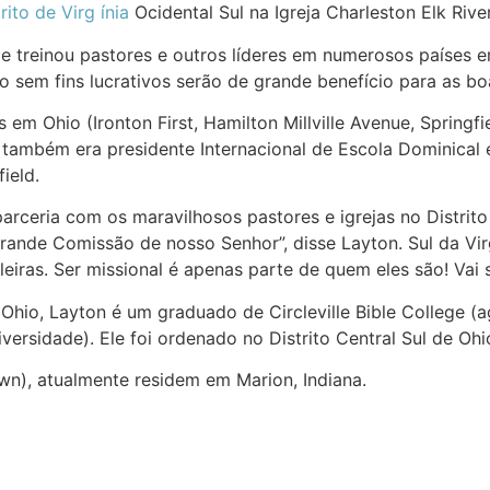
rito de Virg ínia
Ocidental Sul na Igreja Charleston Elk Riv
 e treinou pastores e outros líderes em numerosos países 
o sem fins lucrativos serão de grande benefício para as bo
 em Ohio (Ironton First, Hamilton Millville Avenue, Springf
e também era presidente Internacional de Escola Dominical e
field.
rceria com os maravilhosos pastores e igrejas no Distrito
rande Comissão de nosso Senhor”, disse Layton. Sul da Vir
eiras. Ser missional é apenas parte de quem eles são! Vai 
Ohio, Layton é um graduado de Circleville Bible College (
ersidade). Ele foi ordenado no Distrito Central Sul de Oh
wn), atualmente residem em Marion, Indiana.