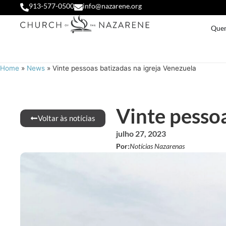
913-577-0500
info@nazarene.org
Que
Home
»
News
»
Vinte pessoas batizadas na igreja Venezuela
Vinte pessoa
Voltar às notícias
julho 27, 2023
Por:
Notícias Nazarenas