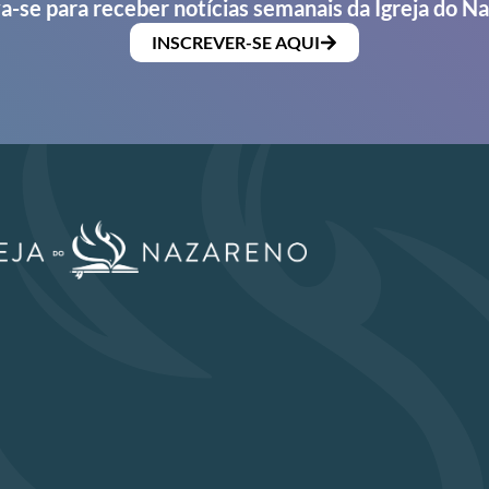
a-se para receber notícias semanais da Igreja do N
INSCREVER-SE AQUI