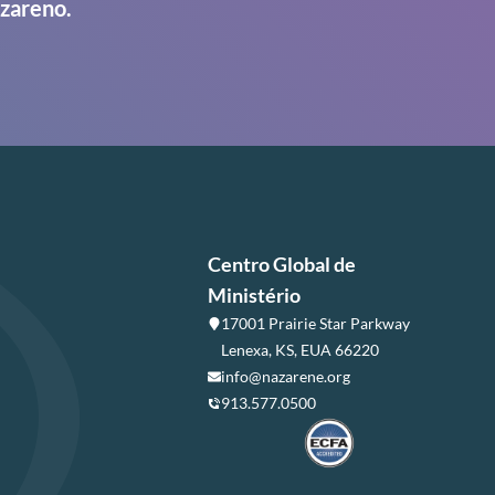
azareno.
Centro Global de
Ministério
17001 Prairie Star Parkway
Lenexa, KS, EUA 66220
info@nazarene.org
913.577.0500