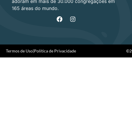
adoram em mais de 30.000 congregações em
165 áreas do mundo.
Termos de Uso
|
Política de Privacidade
©20