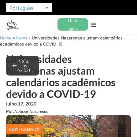
Português
Doar
agora
Home
»
News
»
Universidades Nazarenas ajustam calendários
acadêmicos devido a COVID-19
Universidades
Voltar
às
Nazarenas ajustam
notícias
calendários acadêmicos
devido a COVID-19
julho 17, 2020
Por:
Notícias Nazarenas
EUA / CANADÁ