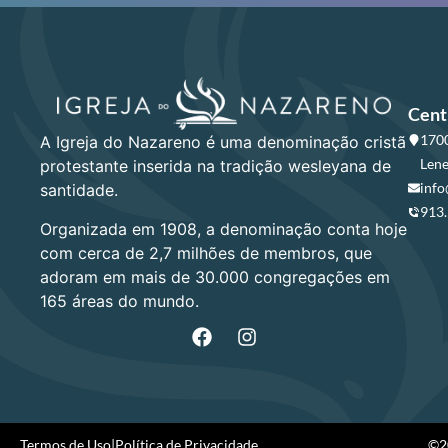
Cent
1700
A Igreja do Nazareno é uma denominação cristã
Lene
protestante inserida na tradição wesleyana de
info
santidade.
913
Organizada em 1908, a denominação conta hoje
com cerca de 2,7 milhões de membros, que
adoram em mais de 30.000 congregações em
165 áreas do mundo.
Termos de Uso
|
Política de Privacidade
©20