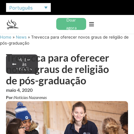
Português
Doar
agora
Home
»
News
»
Trevecca para oferecer novos graus de religião de
pós-graduação
Trevecca para oferecer
Voltar
às
novos graus de religião
notícias
de pós-graduação
maio 4, 2020
Por:
Notícias Nazarenas