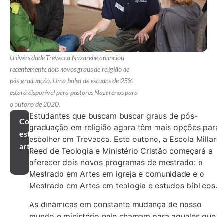
Universidade Trevecca Nazarene anunciou
recentemente dois novos graus de religião de
pós-graduação. Uma bolsa de estudos de 25%
estará disponível para pastores Nazarenos para
o outono de 2020.
Estudantes que buscam buscar graus de pós-
Compartilhar
graduação em religião agora têm mais opções par
este
escolher em Trevecca. Este outono, a Escola Milla
artigo
Reed de Teologia e Ministério Cristão começará a
oferecer dois novos programas de mestrado: o
Mestrado em Artes em igreja e comunidade e o
Mestrado em Artes em teologia e estudos bíblicos.
As dinâmicas em constante mudança de nosso
mundo e ministério nele chamam para aqueles que