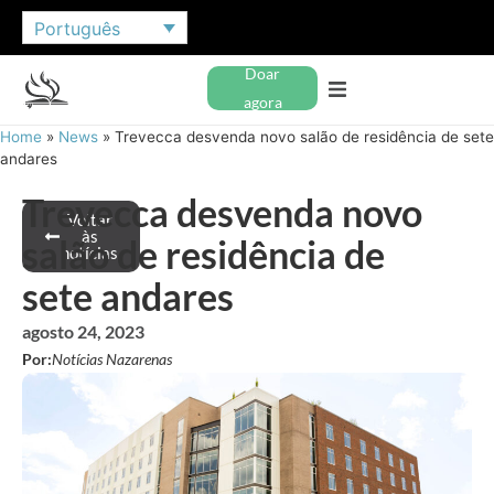
Português
Doar
agora
Home
»
News
»
Trevecca desvenda novo salão de residência de sete
andares
Trevecca desvenda novo
Voltar
às
salão de residência de
notícias
sete andares
agosto 24, 2023
Por:
Notícias Nazarenas