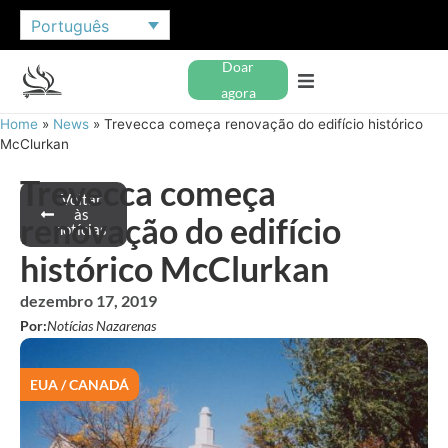
Português
Doar
agora
Home
»
News
»
Trevecca começa renovação do edifício histórico
McClurkan
Trevecca começa
Voltar
às
renovação do edifício
notícias
histórico McClurkan
dezembro 17, 2019
Por:
Notícias Nazarenas
EUA / CANADÁ