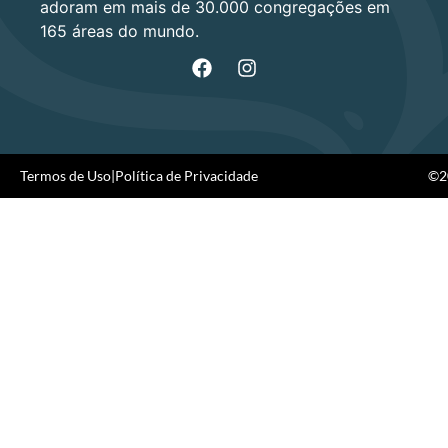
adoram em mais de 30.000 congregações em
165 áreas do mundo.
Termos de Uso
|
Política de Privacidade
©20