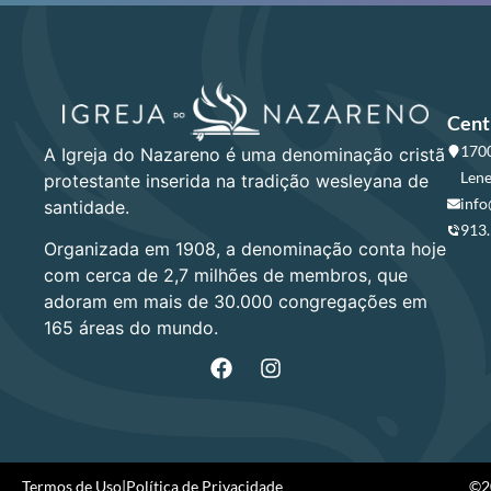
Cent
1700
A Igreja do Nazareno é uma denominação cristã
Lene
protestante inserida na tradição wesleyana de
info
santidade.
913
Organizada em 1908, a denominação conta hoje
com cerca de 2,7 milhões de membros, que
adoram em mais de 30.000 congregações em
165 áreas do mundo.
Termos de Uso
|
Política de Privacidade
©20