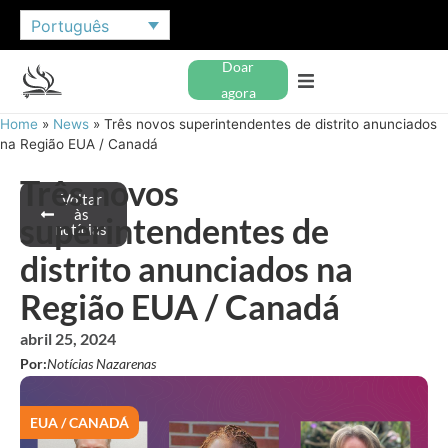
Português
Doar
agora
Home
»
News
»
Três novos superintendentes de distrito anunciados
na Região EUA / Canadá
Três novos
Voltar
às
superintendentes de
notícias
distrito anunciados na
Região EUA / Canadá
abril 25, 2024
Por:
Notícias Nazarenas
EUA / CANADÁ