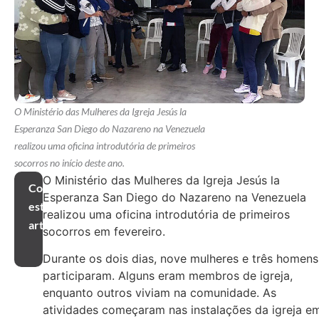
O Ministério das Mulheres da Igreja Jesús la
Esperanza San Diego do Nazareno na Venezuela
realizou uma oficina introdutória de primeiros
socorros no início deste ano.
O Ministério das Mulheres da Igreja Jesús la
Compartilhar
Esperanza San Diego do Nazareno na Venezuela
este
realizou uma oficina introdutória de primeiros
artigo
socorros em fevereiro.
Durante os dois dias, nove mulheres e três homens
participaram. Alguns eram membros de igreja,
enquanto outros viviam na comunidade. As
atividades começaram nas instalações da igreja e