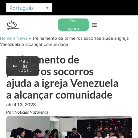
Português
Doar
agora
Home
»
News
»
Treinamento de primeiros socorros ajuda a igreja
Venezuela a alcançar comunidade
Treinamento de
Voltar
às
primeiros socorros
notícias
ajuda a igreja Venezuela
a alcançar comunidade
abril 13, 2023
Por:
Notícias Nazarenas