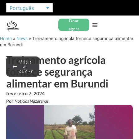
Português
Doar
agora
Home
»
News
»
Treinamento agrícola fornece segurança alimentar
em Burundi
Treinamento agrícola
Voltar
às
fornece segurança
notícias
alimentar em Burundi
fevereiro 7, 2024
Por:
Notícias Nazarenas