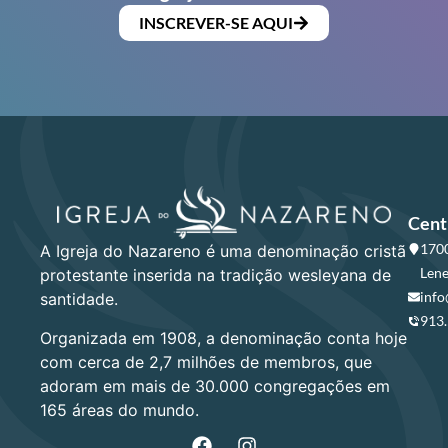
INSCREVER-SE AQUI
Cent
1700
A Igreja do Nazareno é uma denominação cristã
Lene
protestante inserida na tradição wesleyana de
info
santidade.
913
Organizada em 1908, a denominação conta hoje
com cerca de 2,7 milhões de membros, que
adoram em mais de 30.000 congregações em
165 áreas do mundo.