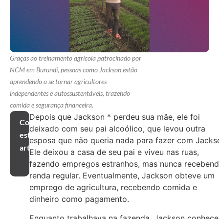
Graças ao treinamento agrícola patrocinado por
NCM em Burundi, pessoas como Jackson estão
aprendendo a se tornar agricultores
independentes e autossustentáveis, trazendo
comida e segurança financeira.
Depois que Jackson * perdeu sua mãe, ele foi
Compartilhar
deixado com seu pai alcoólico, que levou outra
este
esposa que não queria nada para fazer com Jacks
artigo
Ele deixou a casa de seu pai e viveu nas ruas,
fazendo empregos estranhos, mas nunca receben
renda regular. Eventualmente, Jackson obteve um
emprego de agricultura, recebendo comida e
dinheiro como pagamento.
Enquanto trabalhava na fazenda, Jackson conhece