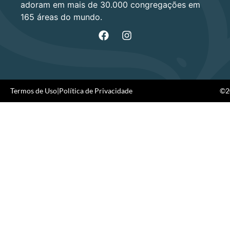
adoram em mais de 30.000 congregações em
165 áreas do mundo.
Termos de Uso
|
Política de Privacidade
©20