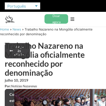
Português
Doar
agora
Home
»
News
»
Trabalho Nazareno na Mongólia oficialmente
reconhecido por denominação
Trabalho Nazareno na
Voltar
às
Mongólia oficialmente
notícias
reconhecido por
denominação
julho 10, 2019
Por:
Notícias Nazarenas
Compartilhar
este