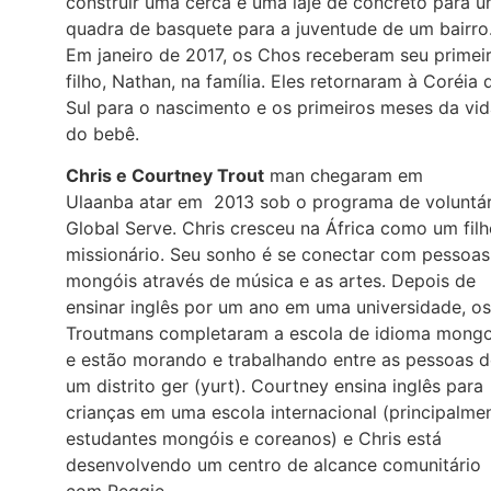
construir uma cerca e uma laje de concreto para 
quadra de basquete para a juventude de um bairro
Em janeiro de 2017, os Chos receberam seu primei
filho, Nathan, na família. Eles retornaram à Coréia 
Sul para o nascimento e os primeiros meses da vi
do bebê.
Chris e Courtney Trout
man chegaram em
Ulaanba atar em 2013 sob o programa de voluntár
Global Serve. Chris cresceu na África como um fil
missionário. Seu sonho é se conectar com pessoas
mongóis através de música e as artes. Depois de
ensinar inglês por um ano em uma universidade, os
Troutmans completaram a escola de idioma mongo
e estão morando e trabalhando entre as pessoas d
um distrito ger (yurt). Courtney ensina inglês para
crianças em uma escola internacional (principalme
estudantes mongóis e coreanos) e Chris está
desenvolvendo um centro de alcance comunitário
com Reggie.