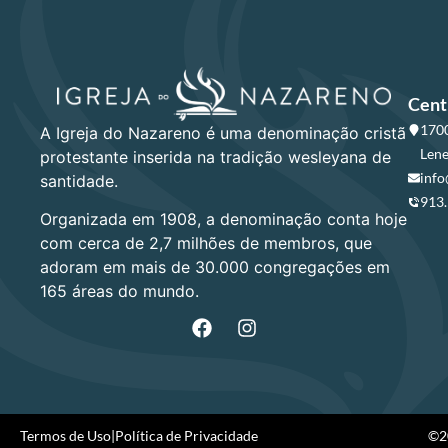
Cent
1700
A Igreja do Nazareno é uma denominação cristã
Lene
protestante inserida na tradição wesleyana de
info
santidade.
913
Organizada em 1908, a denominação conta hoje
com cerca de 2,7 milhões de membros, que
adoram em mais de 30.000 congregações em
165 áreas do mundo.
Termos de Uso
|
Política de Privacidade
©20