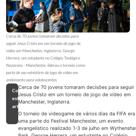
Cerca de 70 jovens tomaram decisões para
seguir Jesus Cristo em um torneio de jogo de
vídeo em Manchester, Inglaterra. George
Herrera, um estudante no Colégio Teológico
Nazareno - Manchester, liderou o torneio como
parte de seu ministério de jogo de vídeo em
andamento para adolescentes.
Cerca de 70 jovens tomaram decisões para seguir
Compartilhar
Jesus Cristo em um torneio de jogo de vídeo em
este
Manchester, Inglaterra.
artigo
O torneio de videogame de vários dias da FIFA era
uma parte do Festival Manchester, um evento
evangelístico realizado 1-3 de julho em Wythensh
Park. George Herrera, um estudante no Colégio