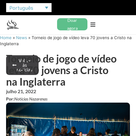
Português
Doar
agora
Home
»
News
»
Torneio de jogo de vídeo leva 70 jovens a Cristo na
Inglaterra
Torneio de jogo de vídeo
Voltar
às
leva 70 jovens a Cristo
notícias
na Inglaterra
julho 21, 2022
Por:
Notícias Nazarenas