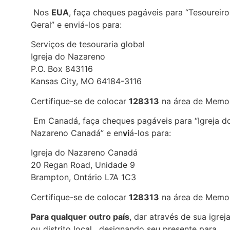
Nos
EUA
, faça cheques pagáveis para “Tesoureiro
Geral” e enviá-los para:
Serviços de tesouraria global
Igreja do Nazareno
P.O. Box 843116
Kansas City, MO 64184-3116
Certifique-se de colocar
128313
na área de Memo
Em Canadá, faça cheques pagáveis para “Igreja d
Nazareno Canadá” e en
vi
á-los para:
Igreja do Nazareno Canadá
20 Regan Road, Unidade 9
Brampton, Ontário L7A 1C3
Certifique-se de colocar
128313
na área de Memo
Para qualquer outro país
, dar através de sua igrej
ou distrito local, designando seu presente para