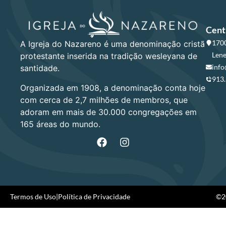
Cent
1700
A Igreja do Nazareno é uma denominação cristã
Lene
protestante inserida na tradição wesleyana de
info
santidade.
913
Organizada em 1908, a denominação conta hoje
com cerca de 2,7 milhões de membros, que
adoram em mais de 30.000 congregações em
165 áreas do mundo.
Termos de Uso
|
Política de Privacidade
©20