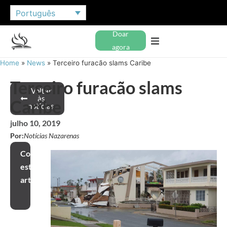
Português
Doar
agora
Home
»
News
»
Terceiro furacão slams Caribe
Terceiro furacão slams
Voltar
às
Caribe
notícias
julho 10, 2019
Por:
Notícias Nazarenas
Compartilhar
este
artigo