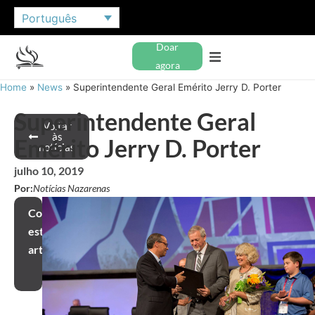
Português
Doar
agora
Home
»
News
»
Superintendente Geral Emérito Jerry D. Porter
Superintendente Geral
Voltar
às
Emérito Jerry D. Porter
notícias
julho 10, 2019
Por:
Notícias Nazarenas
Compartilhar
este
artigo