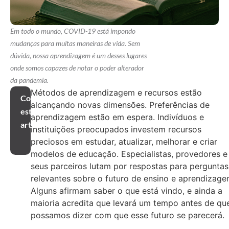
Em todo o mundo, COVID-19 está impondo
mudanças para muitas maneiras de vida. Sem
dúvida, nossa aprendizagem é um desses lugares
onde somos capazes de notar o poder alterador
da pandemia.
Métodos de aprendizagem e recursos estão
Compartilhar
alcançando novas dimensões. Preferências de
este
aprendizagem estão em espera. Indivíduos e
artigo
instituições preocupados investem recursos
preciosos em estudar, atualizar, melhorar e criar
modelos de educação. Especialistas, provedores e
seus parceiros lutam por respostas para perguntas
relevantes sobre o futuro de ensino e aprendizage
Alguns afirmam saber o que está vindo, e ainda a
maioria acredita que levará um tempo antes de qu
possamos dizer com que esse futuro se parecerá.