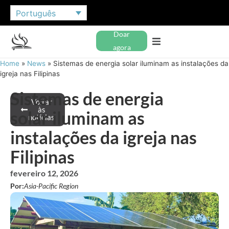
Português
Doar
agora
Home
»
News
»
Sistemas de energia solar iluminam as instalações da
igreja nas Filipinas
Sistemas de energia
Voltar
às
solar iluminam as
notícias
instalações da igreja nas
Filipinas
fevereiro 12, 2026
Por:
Asia-Pacific Region