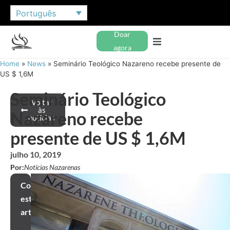
Português
Doar
agora
Home
»
News
»
Seminário Teológico Nazareno recebe presente de
US $ 1,6M
Seminário Teológico
Voltar
às
Nazareno recebe
notícias
presente de US $ 1,6M
julho 10, 2019
Por:
Notícias Nazarenas
Compartilhar
este
artigo