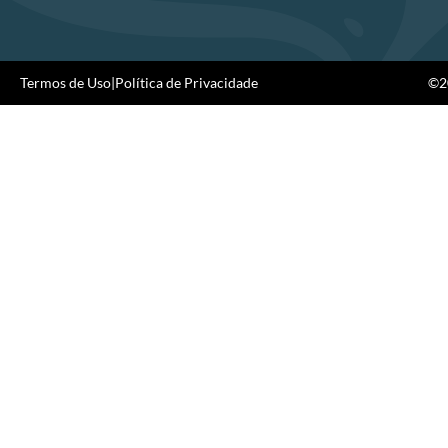
Termos de Uso
|
Política de Privacidade
©20