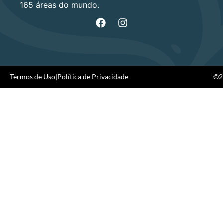
165 áreas do mundo.
Termos de Uso
|
Política de Privacidade
©20