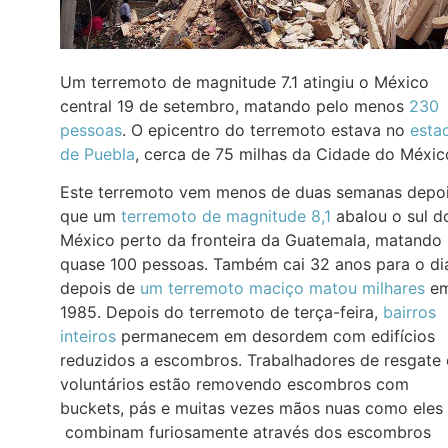
Um terremoto de magnitude 7.1 atingiu o México
central 19 de setembro, matando pelo menos
230
pessoas
. O epicentro do terremoto estava no
esta
de Puebla
, cerca de 75 milhas da Cidade do Méxic
Este terremoto vem menos de duas semanas depo
que um
terremoto de magnitude 8,1
abalou o sul d
México perto da fronteira da Guatemala, matando
quase 100 pessoas. Também cai 32 anos para o di
depois de
um terremoto maciço matou milhares
e
1985. Depois do terremoto de terça-feira,
bairros
inteiros
permanecem em desordem com edifícios
reduzidos a escombros. Trabalhadores de resgate 
voluntários estão removendo escombros com
buckets, pás e muitas vezes mãos nuas como eles
combinam furiosamente através dos escombros