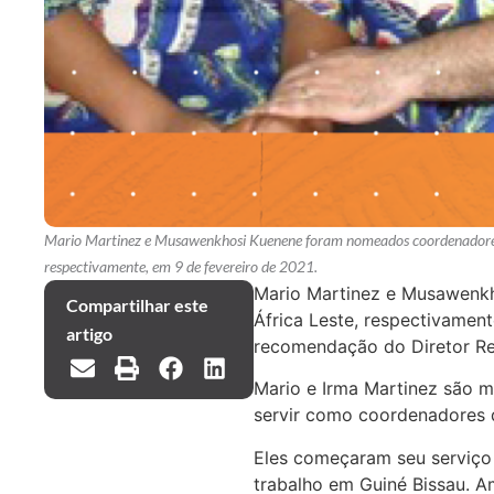
Mario Martinez e Musawenkhosi Kuenene foram nomeados coordenadores d
respectivamente, em 9 de fevereiro de 2021.
Mario Martinez e Musawenkh
Compartilhar este
África Leste, respectivament
artigo
recomendação do Diretor Reg
Mario e Irma Martinez são mi
servir como coordenadores d
Eles começaram seu serviço 
trabalho em Guiné Bissau. 