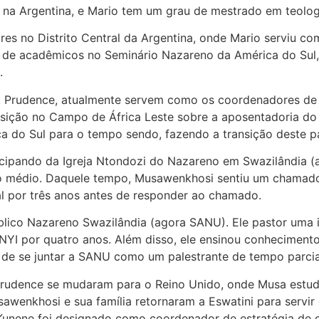
 na Argentina, e Mario tem um grau de mestrado em teolo
s no Distrito Central da Argentina, onde Mario serviu co
er de acadêmicos no Seminário Nazareno da América do Su
a.
 Prudence, atualmente servem como os coordenadores de 
sição no Campo de África Leste sobre a aposentadoria do
ca do Sul para o tempo sendo, fazendo a transição deste 
cipando da Igreja Ntondozi do Nazareno em Swazilândia (a
o médio. Daquele tempo, Musawenkhosi sentiu um chamado 
al por três anos antes de responder ao chamado.
íblico Nazareno Swazilândia (agora SANU). Ele pastor uma i
NYI por quatro anos. Além disso, ele ensinou conhecimento 
 de se juntar a SANU como um palestrante de tempo parci
udence se mudaram para o Reino Unido, onde Musa estudou 
sawenkhosi e sua família retornaram a Eswatini para servir
 Kunene foi designado como coordenador de estratégia de