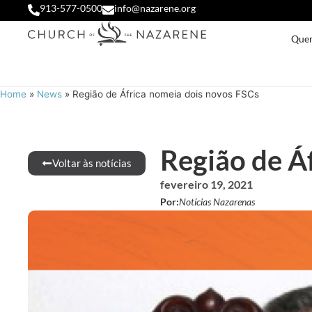
913-577-0500
info@nazarene.org
Que
Home
»
News
»
Região de África nomeia dois novos FSCs
Região de Á
Voltar às notícias
fevereiro 19, 2021
Por:
Notícias Nazarenas