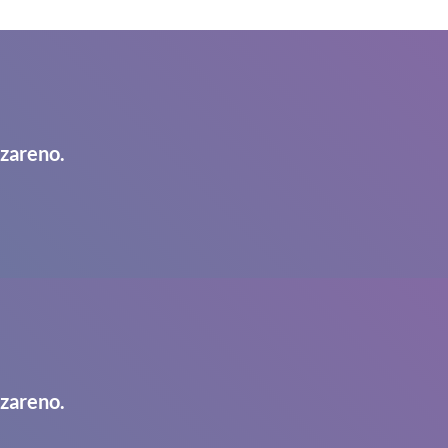
azareno.
azareno.