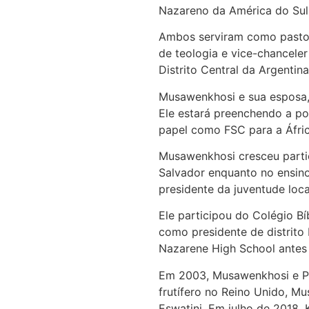
Nazareno da América do Sul
Ambos serviram como pastore
de teologia e vice-chancel
Distrito Central da Argentin
Musawenkhosi e sua esposa,
Ele estará preenchendo a po
papel como FSC para a Áfri
Musawenkhosi cresceu parti
Salvador enquanto no ensin
presidente da juventude loc
Ele participou do Colégio B
como presidente de distrito 
Nazarene High School antes
Em 2003, Musawenkhosi e Pr
frutífero no Reino Unido, Mu
Eswatini. Em julho de 2018,