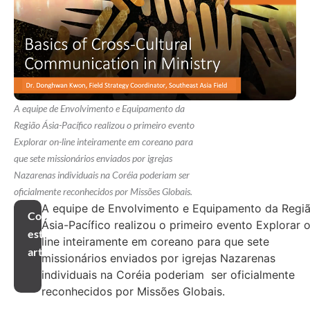
A equipe de Envolvimento e Equipamento da
Região Ásia-Pacífico realizou o primeiro evento
Explorar on-line inteiramente em coreano para
que sete missionários enviados por igrejas
Nazarenas individuais na Coréia poderiam ser
oficialmente reconhecidos por Missões Globais.
A equipe de Envolvimento e Equipamento da Regi
Compartilhar
Ásia-Pacífico realizou o primeiro evento Explorar 
este
line inteiramente em coreano para que sete
artigo
missionários enviados por igrejas Nazarenas
individuais na Coréia poderiam ser oficialmente
reconhecidos por Missões Globais.