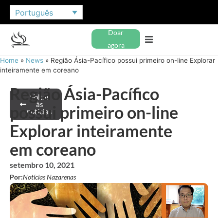
Português
Doar
agora
Home
»
News
»
Região Ásia-Pacífico possui primeiro on-line Explorar
inteiramente em coreano
Região Ásia-Pacífico
Voltar
às
possui primeiro on-line
notícias
Explorar inteiramente
em coreano
setembro 10, 2021
Por:
Notícias Nazarenas