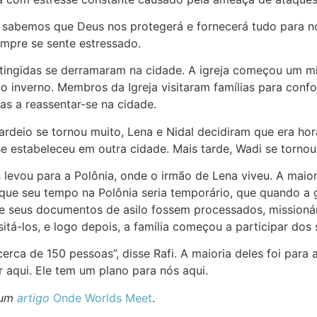
sabemos que Deus nos protegerá e fornecerá tudo para nó
empre se sente estressado.
tingidas se derramaram na cidade. A igreja começou um mi
inverno. Membros da Igreja visitaram famílias para confort
as a reassentar-se na cidade.
deio se tornou muito, Lena e Nidal decidiram que era hora 
se estabeleceu em outra cidade. Mais tarde, Wadi se tornou
 levou para a Polônia, onde o irmão de Lena viveu. A maior
 que seu tempo na Polônia seria temporário, que quando a 
e seus documentos de asilo fossem processados, missioná
sitá-los, e logo depois, a família começou a participar dos
erca de 150 pessoas”, disse Rafi. A maioria deles foi para
r aqui. Ele tem um plano para nós aqui.
 um
artigo
Onde Worlds Meet
.