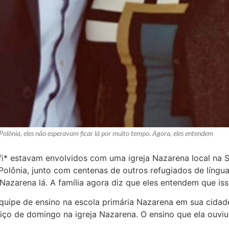
Polônia, eles não esperavam ficar lá por muito tempo. Agora, eles entendem
Rafi* estavam envolvidos com uma igreja Nazarena local na Sí
Polônia, junto com centenas de outros refugiados de língu
Nazarena lá. A família agora diz que eles entendem que is
quipe de ensino na escola primária Nazarena em sua cidade
viço de domingo na igreja Nazarena. O ensino que ela ouvi