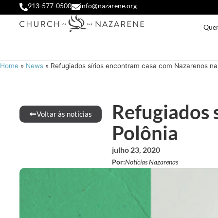
913-577-0500
info@nazarene.org
Que
Home
»
News
»
Refugiados sírios encontram casa com Nazarenos na
Refugiados 
Voltar às notícias
Polônia
julho 23, 2020
Por:
Notícias Nazarenas