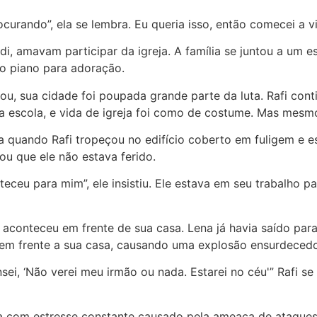
ocurando”, ela se lembra. Eu queria isso, então comecei a
i, amavam participar da igreja. A família se juntou a um es
o piano para adoração.
ou, sua cidade foi poupada grande parte da luta. Rafi co
na escola, e vida de igreja foi como de costume. Mas mes
ja quando Rafi tropeçou no edifício coberto em fuligem e 
ou que ele não estava ferido.
eceu para mim”, ele insistiu. Ele estava em seu trabalho 
conteceu em frente de sua casa. Lena já havia saído para
 em frente a sua casa, causando uma explosão ensurdecedo
sei, ‘Não verei meu irmão ou nada. Estarei no céu'” Rafi 
via com estresse constante causado pela ameaça de ataques