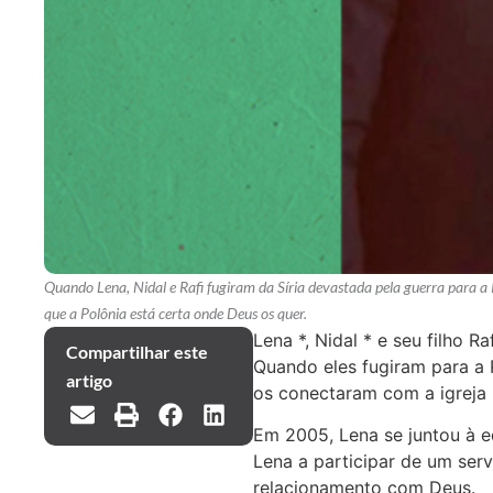
Quando Lena, Nidal e Rafi fugiram da Síria devastada pela guerra para a 
que a Polônia está certa onde Deus os quer.
Lena *, Nidal * e seu filho 
Compartilhar este
Quando eles fugiram para a 
artigo
os conectaram com a igreja 
Em 2005, Lena se juntou à e
Lena a participar de um ser
relacionamento com Deus.