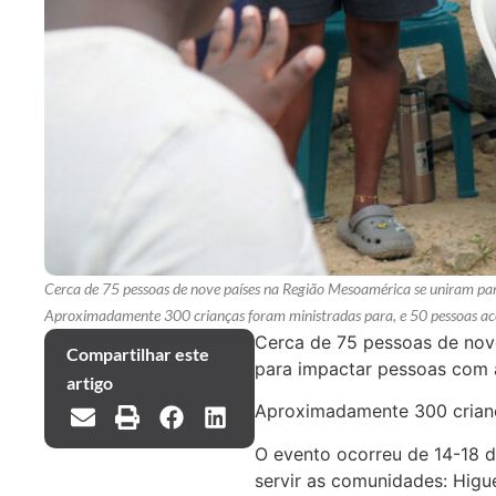
Cerca de 75 pessoas de nove países na Região Mesoamérica se uniram pa
Aproximadamente 300 crianças foram ministradas para, e 50 pessoas ace
Cerca de 75 pessoas de nov
Compartilhar este
para impactar pessoas com 
artigo
Aproximadamente 300 crianç
O evento ocorreu de 14-18 de
servir as comunidades: Higu