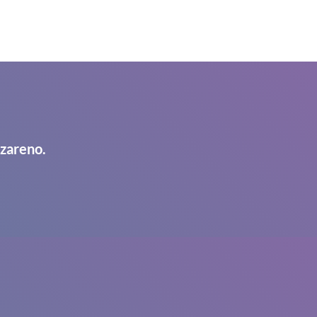
azareno.