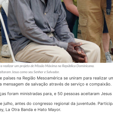
ra realizar um projeto de Missão Máxima na República Dominicana.
itaram Jesus como seu Senhor e Salvador.
e países na Região Mesoamérica se uniram para realizar 
a mensagem de salvação através de serviço e compaixão.
as foram ministradas para, e 50 pessoas aceitaram Jesus
 julho, antes do congresso regional da juventude. Particip
ey, La Otra Banda e Hato Mayor.