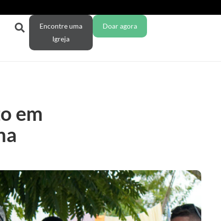
Encontre uma
Doar agora
Igreja
to em
na