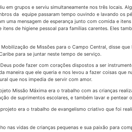
iu em grupos e serviu simultaneamente nos três locais. Al
mbros da equipe passaram tempo ouvindo e lavando os pés
am uma mensagem de esperança junto com comida e itens de
 itens de higiene pessoal para famílias carentes. Eles ta
Mobilização de Missões para o Campo Central, disse que 
aribe para se juntar neste tempo de serviço.
eus pode fazer com corações dispostos a ser instrumentos 
da maneira que ele queria e nos levou a fazer coisas que
tural que nos impedia de servir com amor.
jeto Missão Máxima era o trabalho com as crianças realizad
oação de suprimentos escolares, e também lavar e pentear 
 projeto era o trabalho de evangelismo criativo que foi re
o nas vidas de crianças pequenas e sua paixão para compa