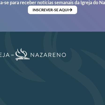
a-se para receber notícias semanais da Igreja do N
INSCREVER-SE AQUI