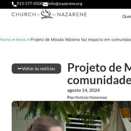
913-577-0500
info@nazarene.org
Que
Home
»
News
»
Projeto de Missão Máxima faz impacto em comunida
Projeto de 
Voltar às notícias
comunidade
agosto 14, 2024
Por:
Notícias Nazarenas