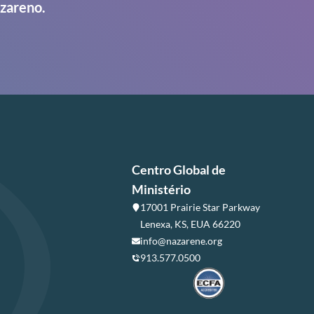
azareno.
Centro Global de
Ministério
17001 Prairie Star Parkway
Lenexa, KS, EUA 66220
info@nazarene.org
913.577.0500