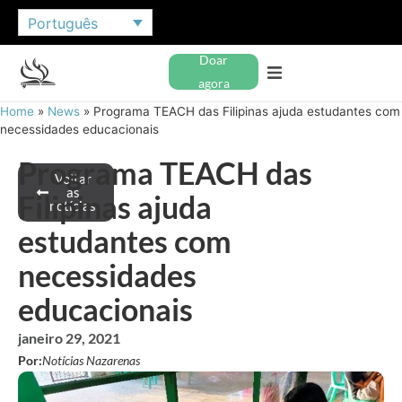
Português
Doar
agora
Home
»
News
»
Programa TEACH das Filipinas ajuda estudantes com
necessidades educacionais
Programa TEACH das
Voltar
às
Filipinas ajuda
notícias
estudantes com
necessidades
educacionais
janeiro 29, 2021
Por:
Notícias Nazarenas