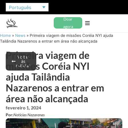
Português
Doar
agora
Home
»
News
»
Primeira viagem de missões Coréia NYI ajuda
Tailândia Nazarenos a entrar em área não alcançada
Primeira viagem de
Voltar
às
missões Coréia NYI
notícias
ajuda Tailândia
Nazarenos a entrar em
área não alcançada
fevereiro 1, 2024
Por:
Notícias Nazarenas