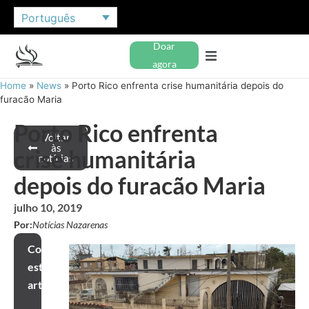
Português
Doar
agora
Home
»
News
»
Porto Rico enfrenta crise humanitária depois do
furacão Maria
Porto Rico enfrenta
Voltar
às
crise humanitária
notícias
depois do furacão Maria
julho 10, 2019
Por:
Notícias Nazarenas
Compartilhar
este
artigo