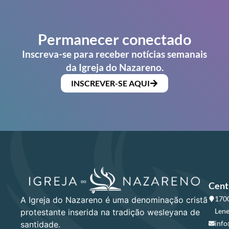
Permanecer conectado
Inscreva-se para receber notícias semanais
da Igreja do Nazareno.
INSCREVER-SE AQUI
Cent
1700
A Igreja do Nazareno é uma denominação cristã
Lene
protestante inserida na tradição wesleyana de
info
santidade.