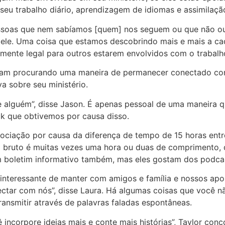
eu trabalho diário, aprendizagem de idiomas e assimilação
soas que nem sabíamos [quem] nos seguem ou que não ouvi
ele. Uma coisa que estamos descobrindo mais e mais a cada 
lmente legal para outros estarem envolvidos com o trabalh
vam procurando uma maneira de permanecer conectado com 
a sobre seu ministério.
e alguém”, disse Jason. É apenas pessoal de uma maneira q
k que obtivemos por causa disso.
gociação por causa da diferença de tempo de 15 horas ent
 bruto é muitas vezes uma hora ou duas de comprimento, q
m boletim informativo também, mas eles gostam dos podca
interessante de manter com amigos e família e nossos apo
ctar com nós”, disse Laura. Há algumas coisas que você nã
ansmitir através de palavras faladas espontâneas.
incorpore ideias mais e conte mais histórias”, Taylor con