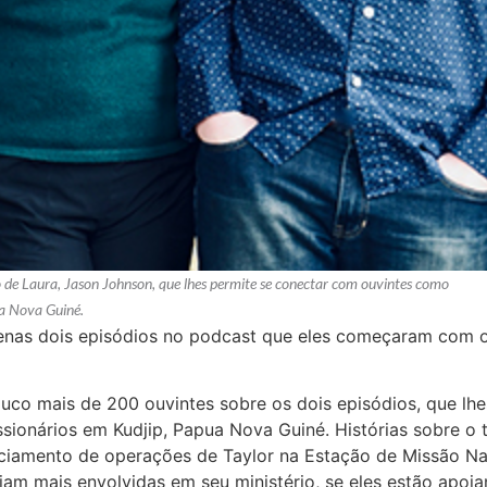
e Laura, Jason Johnson, que lhes permite se conectar com ouvintes como
ua Nova Guiné.
enas dois episódios no podcast que eles começaram com o 
co mais de 200 ouvintes sobre os dois episódios, que lhe
sionários em Kudjip, Papua Nova Guiné. Histórias sobre o 
nciamento de operações de Taylor na Estação de Missão Na
jam mais envolvidas em seu ministério, se eles estão apoi