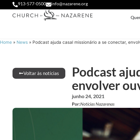
913-577-0500
info@nazarene.org
Que
Home
»
News
»
Podcast ajuda casal missionário a se conectar, envol
Podcast ajud
Voltar às notícias
envolver ou
junho 24, 2021
Por:
Notícias Nazarenas