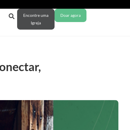
Encontre uma
Doar agora
Igreja
conectar,