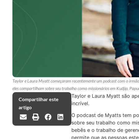
Taylor e Laura Myatt começaram recentemente um podcast com o irmão d
eles compartilham sobre seu trabalho como missionários em Kudjip, Pap
Taylor e Laura Myatt são ap
Compartilhar este
incrível.
artigo
O podcast de Myatts tem pou
sobre seu trabalho como mis
bebês e o trabalho de gere
permite que as pessoas este