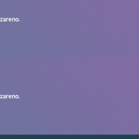
azareno.
azareno.