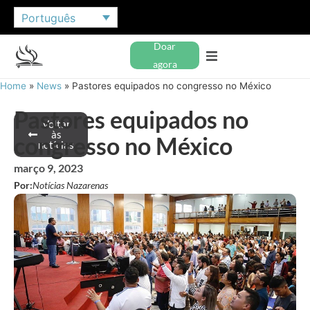
Português
Doar
agora
Home
»
News
»
Pastores equipados no congresso no México
Pastores equipados no
Voltar
às
congresso no México
notícias
março 9, 2023
Por:
Notícias Nazarenas