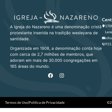
Cent
1700
A Igreja do Nazareno é uma denominação cristã
Lene
protestante inserida na tradição wesleyana de
info
santidade.
913
Organizada em 1908, a denominação conta hoje
com cerca de 2,7 milhões de membros, que
adoram em mais de 30.000 congregações em
165 áreas do mundo.
Termos de Uso
|
Política de Privacidade
©20