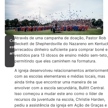
Através de uma campanha de doação, Pastor Rob
Compartilhar
Beckett de Shepherdsville do Nazareno em Kentuc
este
arrecadou dinheiro suficiente para comprar boné e
artigo
vestidos para 13 idosos de ensino médio sem-teto,
permitindo que eles caminhem na formatura.
A igreja desenvolveu relacionamentos anteriormen
com as escolas elementares e médias locais, mas
ainda tinha que encontrar uma maneira de se
envolver com a escola secundária, Bullitt Central.
Isso começou a mudar este ano como o líder de
recursos da juventude na escola, Christie Harden,
pediu a assistência da igreja em Ação de Graças e