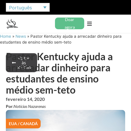
Português
Doar
agora
Home
»
News
»
Pastor Kentucky ajuda a arrecadar dinheiro para
estudantes de ensino médio sem-teto
Pastor Kentucky ajuda a
Voltar
às
arrecadar dinheiro para
notícias
estudantes de ensino
médio sem-teto
fevereiro 14, 2020
Por:
Notícias Nazarenas
EUA / CANADÁ