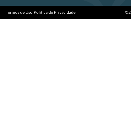
Termos de Uso
|
Política de Privacidade
©20