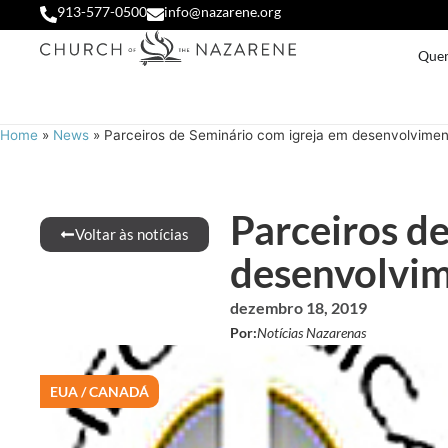
913-577-0500
info@nazarene.org
Que
Home
»
News
»
Parceiros de Seminário com igreja em desenvolvimen
Parceiros d
Voltar às notícias
desenvolvim
dezembro 18, 2019
Por:
Notícias Nazarenas
EUA / CANADÁ