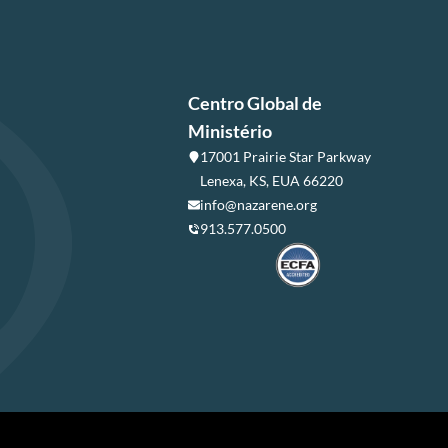
Centro Global de
Ministério
17001 Prairie Star Parkway
Lenexa, KS, EUA 66220
info@nazarene.org
913.577.0500