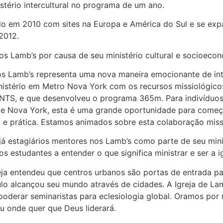
tério intercultural no programa de um ano.
 em 2010 com sites na Europa e América do Sul e se expand
-2012.
s Lamb’s por causa de seu ministério cultural e socioeco
s Lamb’s representa uma nova maneira emocionante de int
istério em Metro Nova York com os recursos missiológicos
o NTS, e que desenvolveu o programa 365m. Para indivíduo
 Nova York, esta é uma grande oportunidade para começ
 prática. Estamos animados sobre esta colaboração missi
já estagiários mentores nos Lamb’s como parte de seu mini
s estudantes a entender o que significa ministrar e ser a 
a entendeu que centros urbanos são portas de entrada para 
lo alcançou seu mundo através de cidades. A Igreja de L
derar seminaristas para eclesiologia global. Oramos por 
u onde quer que Deus liderará.