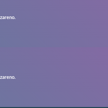
azareno.
azareno.