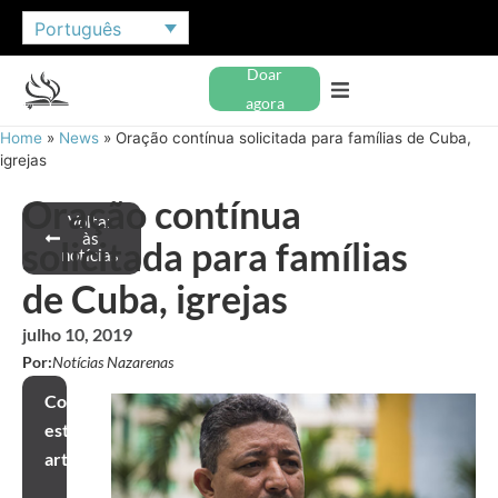
Português
Doar
agora
Home
»
News
»
Oração contínua solicitada para famílias de Cuba,
igrejas
Oração contínua
Voltar
às
solicitada para famílias
notícias
de Cuba, igrejas
julho 10, 2019
Por:
Notícias Nazarenas
Compartilhar
este
artigo