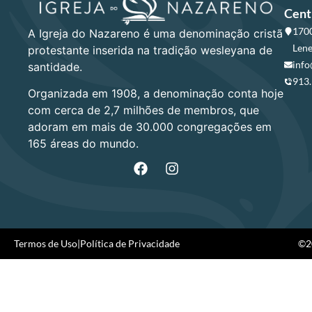
Cent
1700
A Igreja do Nazareno é uma denominação cristã
Lene
protestante inserida na tradição wesleyana de
info
santidade.
913
Organizada em 1908, a denominação conta hoje
com cerca de 2,7 milhões de membros, que
adoram em mais de 30.000 congregações em
165 áreas do mundo.
Termos de Uso
|
Política de Privacidade
©20