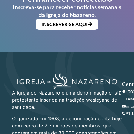
Inscreva-se para receber notícias semanais
da Igreja do Nazareno.
INSCREVER-SE AQUI
Cent
1700
A Igreja do Nazareno é uma denominação cristã
Lene
protestante inserida na tradição wesleyana de
info
santidade.
913
Organizada em 1908, a denominação conta hoje
com cerca de 2,7 milhões de membros, que
adoram em mais de 30.000 congregações em