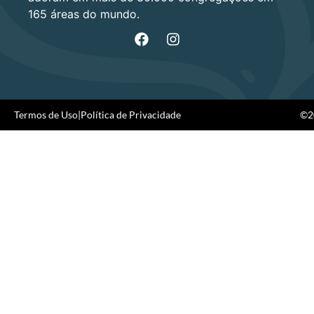
165 áreas do mundo.
Termos de Uso
|
Política de Privacidade
©20