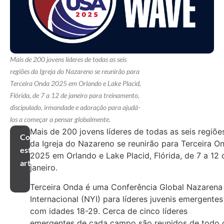
Mais de 200 jovens líderes de todas as seis
regiões da Igreja do Nazareno se reunirão para
Terceira Onda 2025 em Orlando e Lake Placid,
Flórida, de 7 a 12 de janeiro para treinamento,
discipulado, irmandade e adoração para ajudá-
los a começar a pensar globalmente.
Mais de 200 jovens líderes de todas as seis regiõe
Compartilhar
da Igreja do Nazareno se reunirão para Terceira O
este
2025 em Orlando e Lake Placid, Flórida, de 7 a 12 
artigo
janeiro.
Terceira Onda é uma Conferência Global Nazarena
Internacional (NYI) para líderes juvenis emergentes
com idades 18-29. Cerca de cinco líderes
emergentes de cada campo são reunidos de todo 