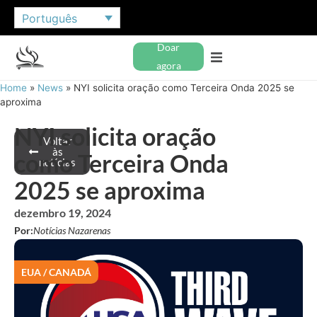
Português
Doar
agora
Home
»
News
»
NYI solicita oração como Terceira Onda 2025 se
aproxima
NYI solicita oração
Voltar
às
como Terceira Onda
notícias
2025 se aproxima
dezembro 19, 2024
Por:
Notícias Nazarenas
EUA / CANADÁ