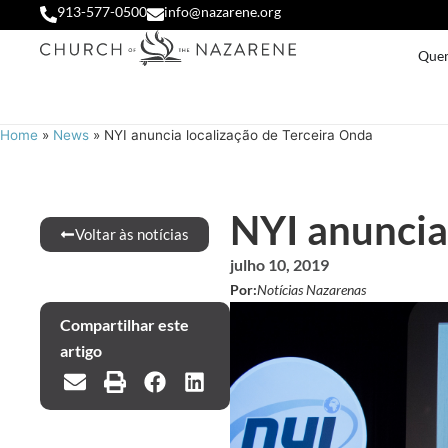
913-577-0500
info@nazarene.org
Que
Home
»
News
»
NYI anuncia localização de Terceira Onda
NYI anuncia
Voltar às notícias
julho 10, 2019
Por:
Notícias Nazarenas
Compartilhar este
artigo