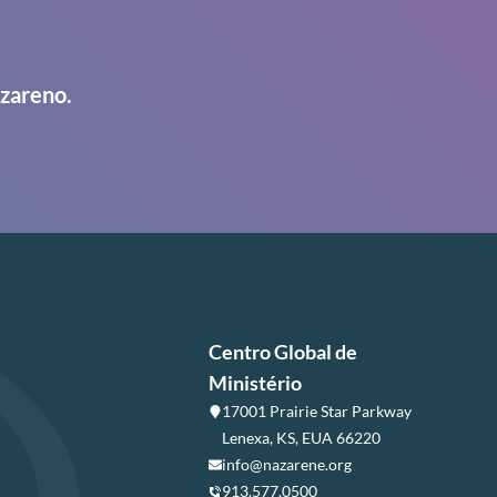
azareno.
Centro Global de
Ministério
17001 Prairie Star Parkway
Lenexa, KS, EUA 66220
info@nazarene.org
913.577.0500