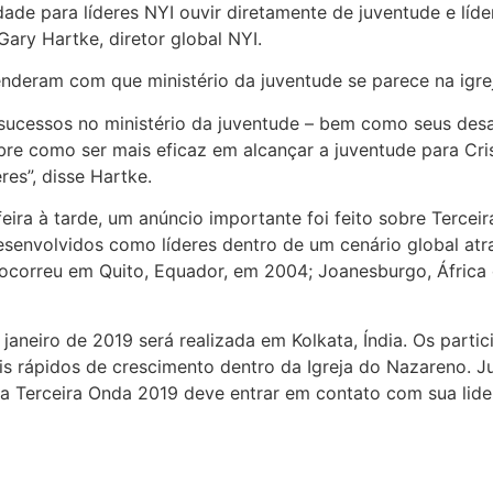
ade para líderes NYI ouvir diretamente de juventude e lí
Gary Hartke, diretor global NYI.
eram com que ministério da juventude se parece na igreja 
sucessos no ministério da juventude – bem como seus des
re como ser mais eficaz em alcançar a juventude para Cri
es”, disse Hartke.
eira à tarde, um anúncio importante foi feito sobre Tercei
senvolvidos como líderes dentro de um cenário global atr
ocorreu em Quito, Equador, em 2004; Joanesburgo, África 
aneiro de 2019 será realizada em Kolkata, Índia. Os partici
s rápidos de crescimento dentro da Igreja do Nazareno. J
da Terceira Onda 2019 deve entrar em contato com sua li